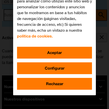
para analizar cómo utilizas este sitio web y
iOS 18
personalizar los contenidos y anuncios
que te mostramos en base a tus hábitos
Busca por problema o tema
de navegación (páginas visitadas,
frecuencia de acceso, etc) Si quieres
saber más, echa un vistazo a nuestra
política de cookies.
Activar o desactivar la llamada en espera
Cuando la función de llamada en espera está activada, se
Aceptar
puede responder una nueva llamada sin tener que finalizar
la llamada en curso.
Configurar
Rechazar
Nuestras tarifas
Nuestros dispositivos
Tarifas Orange
Tarifas fibra y móvil