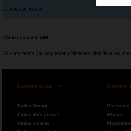
Cambiar dispositivo
Cómo colocar la SIM
Con una tarjeta SIM se pueden utilizar servicios de la red mó
Nuestras tarifas
Nuestros d
Tarifas Orange
Ofertas en
Tarifas fibra y móvil
iPhone
Tarifas móviles
PlayStation