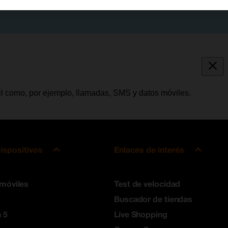
vil como, por ejemplo, llamadas, SMS y datos móviles.
ispositivos
Enlaces de interés
 móviles
Test de velocidad
Buscador de tiendas
 5
Live Shopping