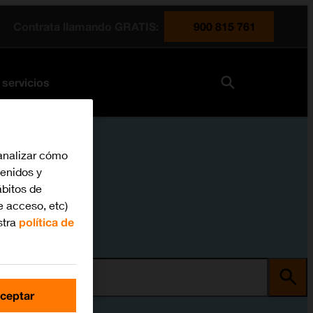
Contrata llamando GRATIS:
900 815 761
 servicios
analizar cómo
tenidos y
bitos de
e acceso, etc)
stra
política de
ma
ceptar