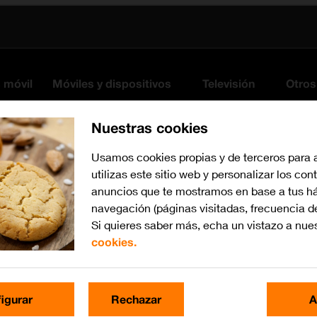
s móvil
Móviles y dispositivos
Televisión
Otros
Nuestras cookies
Usamos cookies propias y de terceros para 
utilizas este sitio web y personalizar los con
anuncios que te mostramos en base a tus há
navegación (páginas visitadas, frecuencia d
Si quieres saber más, echa un vistazo a nue
cookies.
iOS 18
Busca por problema o te
igurar
Rechazar
A