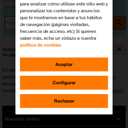
para analizar cómo utilizas este sitio web y
iOS 26
personalizar los contenidos y anuncios
que te mostramos en base a tus hábitos
Busca por problema o tema
de navegación (páginas visitadas,
frecuencia de acceso, etc) Si quieres
saber más, echa un vistazo a nuestra
política de cookies.
Activar o desactivar la sincronización automática
de apps y del contenido de las apps
Aceptar
Es posible configurar el móvil para que descargue
automáticamente apps y contendido de apps que hayas
Configurar
descargado en otros dispositivos. Para poder utilizar la
función, es necesario
activar la Cuenta de Apple en el móvil
.
Rechazar
Nuestras tarifas