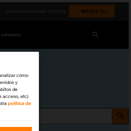
Contrata llamando GRATIS:
900 815 761
 servicios
analizar cómo
tenidos y
bitos de
e acceso, etc)
stra
política de
ma