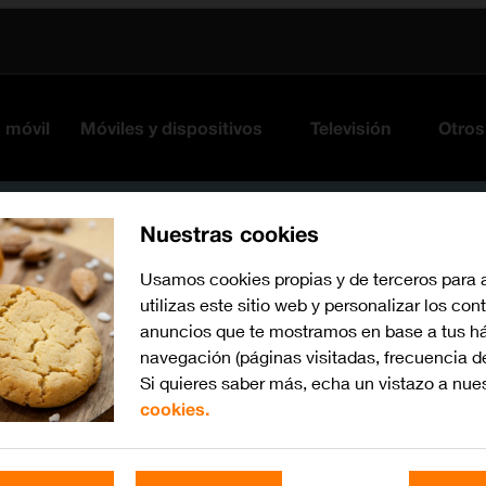
s móvil
Móviles y dispositivos
Televisión
Otros
Nuestras cookies
Usamos cookies propias y de terceros para 
utilizas este sitio web y personalizar los con
anuncios que te mostramos en base a tus há
navegación (páginas visitadas, frecuencia d
Si quieres saber más, echa un vistazo a nue
cookies.
iOS 26
Busca por problema o te