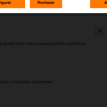
igurar
Rechazar
A
al, puede haber varias causas posibles al problema.
causas y soluciones al problema.