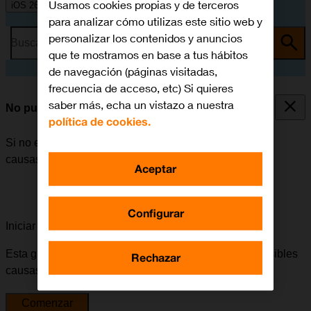
Usamos cookies propias y de terceros
iOS 26
para analizar cómo utilizas este sitio web y
personalizar los contenidos y anuncios
Busca por problema o tema
que te mostramos en base a tus hábitos
de navegación (páginas visitadas,
frecuencia de acceso, etc) Si quieres
saber más, echa un vistazo a nuestra
No puedo realizar llamadas
política de cookies.
Si no es posible realizar llamadas, puede haber varias
causas posibles al problema.
Aceptar
Configurar
Iniciar la guía para solucionar tu problema
Esta guía te va a conducir a través de una serie de posibles
Rechazar
causas y soluciones al problema.
Comenzar