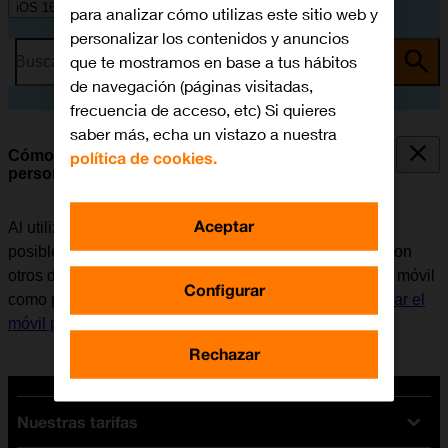
iOS 16.0
para analizar cómo utilizas este sitio web y
personalizar los contenidos y anuncios
que te mostramos en base a tus hábitos
Busca por problema o tema
de navegación (páginas visitadas,
frecuencia de acceso, etc) Si quieres
saber más, echa un vistazo a nuestra
Cómo utilizar el móvil como punto de acceso
política de cookies.
personal
Aceptar
Al utilizar el móvil como punto de acceso personal, es
posible compartir la conexión de internet del teléfono con
otros dispositivos a través de Wi-Fi. Antes de utilizar el móvil
Configurar
como punto de acceso personal, es necesario
configurar el
móvil para internet
.
Rechazar
Nuestras tarifas