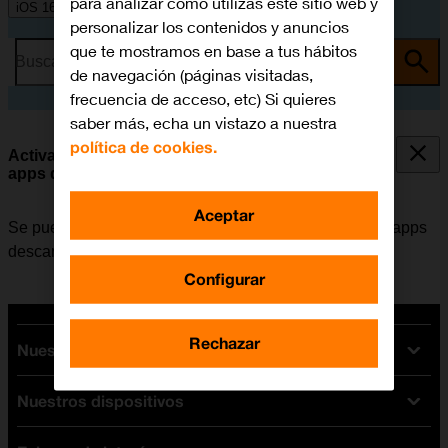
para analizar cómo utilizas este sitio web y
iOS 16.0
personalizar los contenidos y anuncios
que te mostramos en base a tus hábitos
Busca por problema o tema
de navegación (páginas visitadas,
frecuencia de acceso, etc) Si quieres
saber más, echa un vistazo a nuestra
política de cookies.
Activar o desactivar el permiso de rastreo en las
apps descargadas
Aceptar
Se puede activar o desactivar el permiso para que las apps
descargadas rastreen la actividad del usuario.
Configurar
Rechazar
Nuestras tarifas
Nuestros dispositivos
Tarifas Orange
Tarifas fibra y móvil