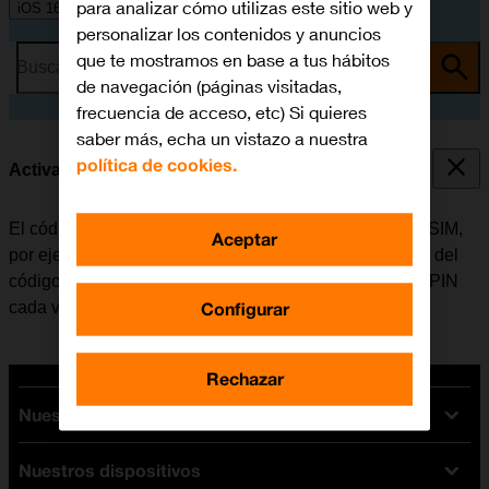
para analizar cómo utilizas este sitio web y
iOS 16.0
personalizar los contenidos y anuncios
que te mostramos en base a tus hábitos
Busca por problema o tema
de navegación (páginas visitadas,
frecuencia de acceso, etc) Si quieres
saber más, echa un vistazo a nuestra
política de cookies.
Activar o desactivar el uso del código PIN
El código PIN evita que otros puedan utilizar la tarjeta SIM,
Aceptar
por ejemplo, en caso de robo del móvil. Cuando el uso del
código PIN está activado, se debe introducir el código PIN
Configurar
cada vez que se enciende el móvil.
Rechazar
Nuestras tarifas
Nuestros dispositivos
Tarifas Orange