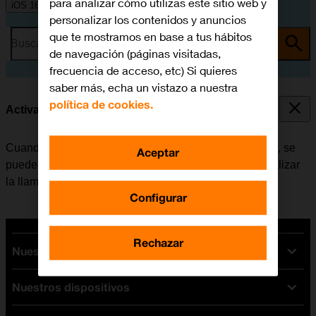
para analizar cómo utilizas este sitio web y
iOS 16.0
personalizar los contenidos y anuncios
que te mostramos en base a tus hábitos
Busca por problema o tema
de navegación (páginas visitadas,
frecuencia de acceso, etc) Si quieres
saber más, echa un vistazo a nuestra
política de cookies.
Activar o desactivar la llamada en espera
Cuando la función de llamada en espera está activada, se
Aceptar
puede responder una nueva llamada sin tener que finalizar
la llamada en curso.
Configurar
Rechazar
Nuestras tarifas
Nuestros dispositivos
Tarifas Orange
Tarifas fibra y móvil