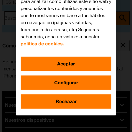
para analizar cómo utilizas este sitio web y
iOS 16.0
personalizar los contenidos y anuncios
que te mostramos en base a tus hábitos
Busca por problema o tema
de navegación (páginas visitadas,
frecuencia de acceso, etc) Si quieres
saber más, echa un vistazo a nuestra
política de cookies.
Cómo transferir contenido de un móvil Android
Se puede transferir contenido, por ejemplo, contactos,
Aceptar
mensajes, archivos de música, etc. de un móvil Android al
iPhone.
Configurar
Rechazar
Nuestras tarifas
Nuestros dispositivos
Tarifas Orange
Tarifas fibra y móvil