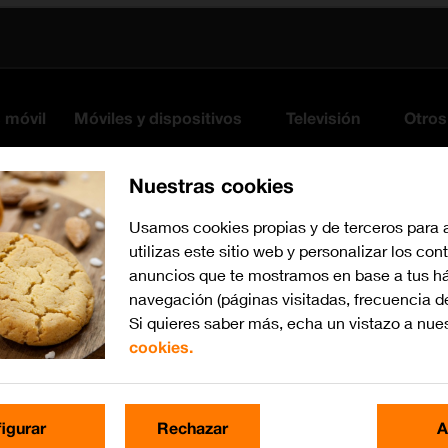
s móvil
Móviles y dispositivos
Televisión
Otros
Nuestras cookies
Usamos cookies propias y de terceros para 
utilizas este sitio web y personalizar los con
anuncios que te mostramos en base a tus há
navegación (páginas visitadas, frecuencia d
Si quieres saber más, echa un vistazo a nue
cookies.
iOS 16.0
Busca por problema o te
igurar
Rechazar
A