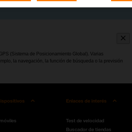
l GPS (Sistema de Posicionamiento Global). Varias
jemplo, la navegación, la función de búsqueda o la previsión
ispositivos
Enlaces de interés
 móviles
Test de velocidad
Buscador de tiendas