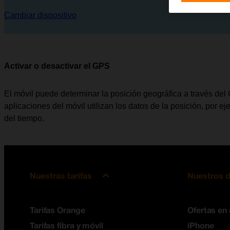
Cambiar dispositivo
Activar o desactivar el GPS
El móvil puede determinar la posición geográfica a través de
aplicaciones del móvil utilizan los datos de la posición, por e
del tiempo.
Nuestras tarifas
Nuestros d
Tarifas Orange
Ofertas en
Tarifas fibra y móvil
iPhone