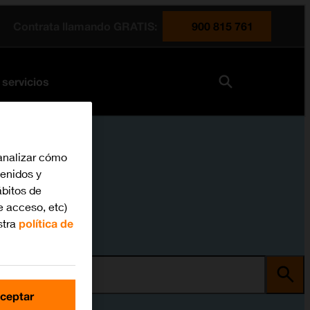
Contrata llamando GRATIS:
900 815 761
 servicios
analizar cómo
tenidos y
bitos de
e acceso, etc)
stra
política de
ma
ceptar