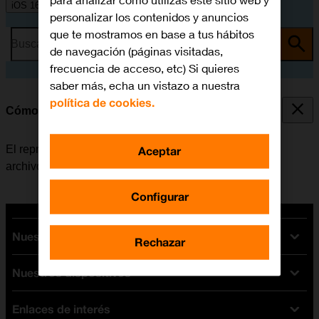
para analizar cómo utilizas este sitio web y
iOS 16.0
personalizar los contenidos y anuncios
que te mostramos en base a tus hábitos
Busca por problema o tema
de navegación (páginas visitadas,
frecuencia de acceso, etc) Si quieres
saber más, echa un vistazo a nuestra
política de cookies.
Cómo utilizar el reproductor de música
El reproductor de música se utiliza para escuchar los
Aceptar
archivos de música que han sido transferidos al móvil.
Configurar
Nuestras tarifas
Rechazar
Nuestros dispositivos
Tarifas Orange
Tarifas fibra y móvil
Enlaces de interés
Ofertas en móviles
Tarifas móviles