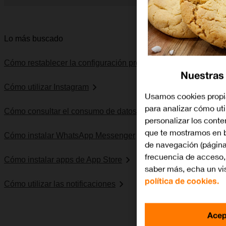
Diapositiva 1 de 5. Apple iPhone 14 Pro Max - MidnightBlue -
Lo más buscado
Cómo restablecer la configuración predeterminada
Nuestras
Cómo utilizar Instagram
Usamos cookies propia
para analizar cómo util
Cómo consultar el consumo de datos
personalizar los cont
que te mostramos en b
Cómo instalar WhatsApp Messenger
de navegación (página
frecuencia de acceso, 
Cómo instalar apps de App Store
saber más, echa un vi
política de cookies.
Cómo utilizar las notificaciones
Acep