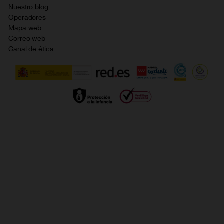
Evitar fraudes por WhatsApp
Nuestro blog
Resolución de litigios en línea
Opiniones Orange
Operadores
Política de cookies
Mapa web
Correo web
Política de privacidad
Canal de ética
Calidad de servicio
Gestionar UTIQ