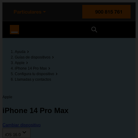
enido principal
e de la página
la cabecera
Particulares
900 815 761
Orange España
Ayuda
Guías de dispositivos
Apple
iPhone 14 Pro Max
Configura tu dispositivo
Llamadas y contactos
Apple
iPhone 14 Pro Max
Cambiar dispositivo
iOS 16.0