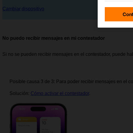
Cambiar dispositivo
Conf
No puedo recibir mensajes en mi contestador
Si no se pueden recibir mensajes en el contestador, puede ha
Posible causa 3 de 3:
Para poder recibir mensajes en el con
Solución:
Cómo activar el contestador
.