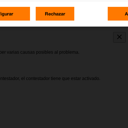
igurar
Rechazar
A
ber varias causas posibles al problema.
testador, el contestador tiene que estar activado.