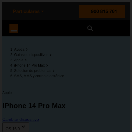
enido principal
e de la página
la cabecera
Particulares
900 815 761
Orange España
Ayuda
Guías de dispositivos
Apple
iPhone 14 Pro Max
Solución de problemas
SMS, MMS y correo electrónico
Apple
iPhone 14 Pro Max
Cambiar dispositivo
iOS 16.0