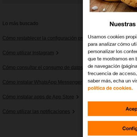
Diapositiva 1 de 5. Apple iPhone 14 Pro Max - MidnightBlue -
Nuestras
Lo más buscado
Usamos cookies propia
Cómo restablecer la configuración predeterminada
para analizar cómo util
personalizar los cont
Cómo utilizar Instagram
que te mostramos en b
de navegación (página
Cómo consultar el consumo de datos
frecuencia de acceso, 
saber más, echa un vi
Cómo instalar WhatsApp Messenger
política de cookies.
Cómo instalar apps de App Store
Acep
Cómo utilizar las notificaciones
Confi