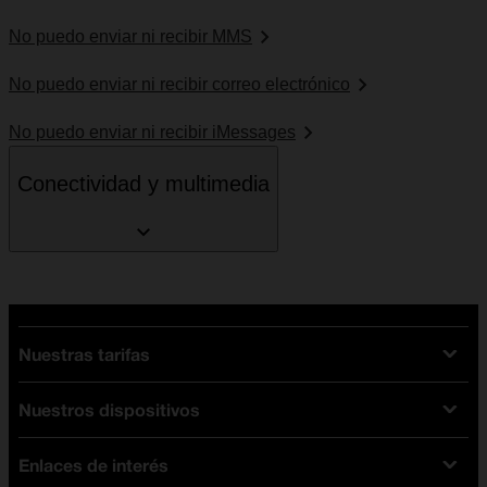
No puedo enviar ni recibir MMS
No puedo enviar ni recibir correo electrónico
No puedo enviar ni recibir iMessages
Conectividad y multimedia
Nuestras tarifas
Nuestros dispositivos
Tarifas Orange
Tarifas fibra y móvil
Enlaces de interés
Ofertas en móviles
Tarifas móviles