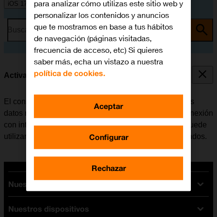
para analizar cómo utilizas este sitio web y
iOS 17
personalizar los contenidos y anuncios
que te mostramos en base a tus hábitos
Busca por problema o tema
de navegación (páginas visitadas,
frecuencia de acceso, etc) Si quieres
saber más, echa un vistazo a nuestra
política de cookies.
Activar o desactivar los datos móviles
El consumo de datos se puede limitar, desactivando los
Aceptar
datos móviles. Haciendo esto el móvil no establece conexión
con internet a través de la red móvil. No obstante, se puede
Configurar
utilizar Wi-Fi aunque los datos móviles estén desactivados.
Rechazar
Nuestras tarifas
Nuestros dispositivos
Tarifas Orange