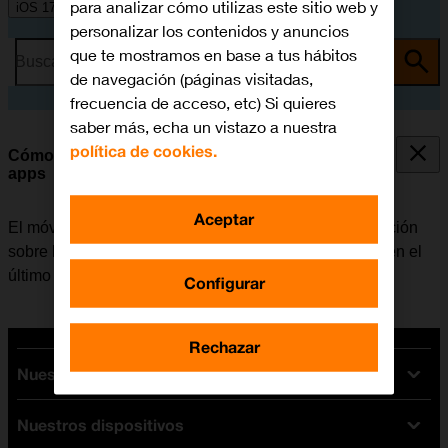
para analizar cómo utilizas este sitio web y
iOS 17
personalizar los contenidos y anuncios
que te mostramos en base a tus hábitos
Busca por problema o tema
de navegación (páginas visitadas,
frecuencia de acceso, etc) Si quieres
saber más, echa un vistazo a nuestra
política de cookies.
Cómo utilizar la supervisión de la actividad de las
apps
Aceptar
El móvil se puede configurar para que guarde información
sobre los datos a los que las apps han tenido acceso en el
último período.
Configurar
Rechazar
Nuestras tarifas
Nuestros dispositivos
Tarifas Orange