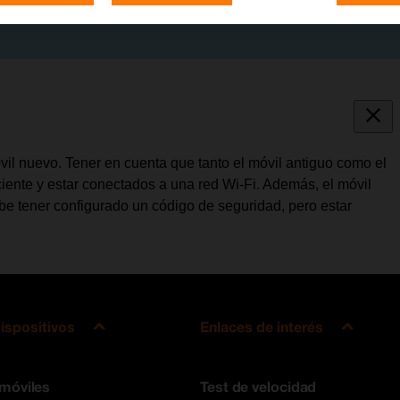
óvil nuevo. Tener en cuenta que tanto el móvil antiguo como el
iente y estar conectados a una red Wi-Fi. Además, el móvil
be tener configurado un código de seguridad, pero estar
ispositivos
Enlaces de interés
 móviles
Test de velocidad