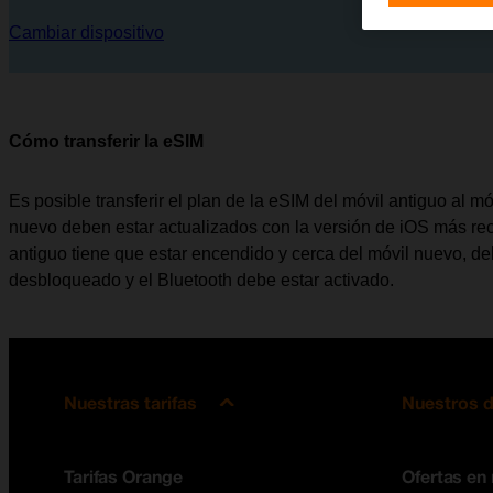
Cambiar dispositivo
Cómo transferir la eSIM
Es posible transferir el plan de la eSIM del móvil antiguo al m
nuevo deben estar actualizados con la versión de iOS más rec
antiguo tiene que estar encendido y cerca del móvil nuevo, de
desbloqueado y el Bluetooth debe estar activado.
Nuestras tarifas
Nuestros d
Tarifas Orange
Ofertas en