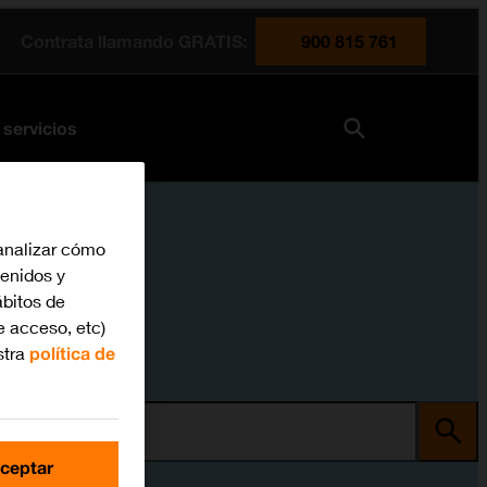
Contrata llamando GRATIS:
900 815 761
 servicios
analizar cómo
tenidos y
bitos de
e acceso, etc)
stra
política de
ma
ceptar