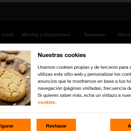
s móvil
Móviles y dispositivos
Televisión
Otros
Nuestras cookies
Usamos cookies propias y de terceros para 
utilizas este sitio web y personalizar los con
anuncios que te mostramos en base a tus há
navegación (páginas visitadas, frecuencia d
Si quieres saber más, echa un vistazo a nue
cookies.
iOS 17
Busca por problema o te
igurar
Rechazar
A