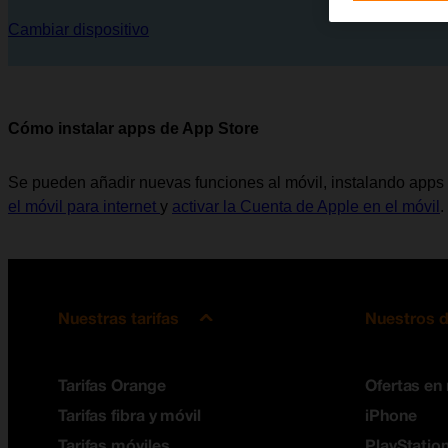
Cambiar dispositivo
Cómo instalar apps de App Store
Se pueden añadir nuevas funciones al móvil, instalando apps 
el móvil para internet
y
activar la Cuenta de Apple en el móvil
.
Nuestras tarifas
Nuestros d
Tarifas Orange
Ofertas en
Tarifas fibra y móvil
iPhone
Tarifas móviles
PlayStation