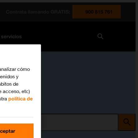
Contrata llamando GRATIS:
900 815 761
 servicios
analizar cómo
tenidos y
bitos de
e acceso, etc)
stra
política de
ma
ceptar