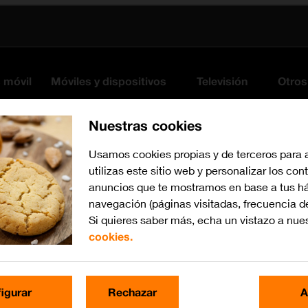
s móvil
Móviles y dispositivos
Televisión
Otros
Nuestras cookies
Usamos cookies propias y de terceros para 
utilizas este sitio web y personalizar los con
anuncios que te mostramos en base a tus há
navegación (páginas visitadas, frecuencia d
Si quieres saber más, echa un vistazo a nue
cookies.
iOS 17
Busca por problema o te
igurar
Rechazar
A