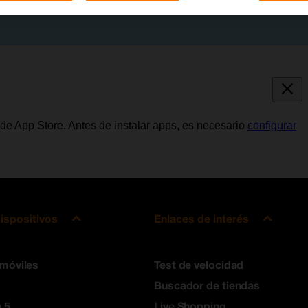
de App Store. Antes de instalar apps, es necesario
configurar
ispositivos
Enlaces de interés
 móviles
Test de velocidad
Buscador de tiendas
 5
Live Shopping