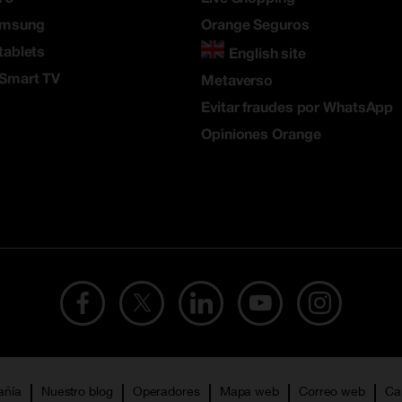
amsung
Orange Seguros
tablets
English site
 Smart TV
Metaverso
Evitar fraudes por WhatsApp
Opiniones Orange
añía
Nuestro blog
Operadores
Mapa web
Correo web
Ca