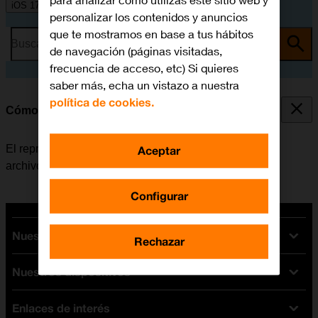
para analizar cómo utilizas este sitio web y
iOS 17
personalizar los contenidos y anuncios
que te mostramos en base a tus hábitos
Busca por problema o tema
de navegación (páginas visitadas,
frecuencia de acceso, etc) Si quieres
saber más, echa un vistazo a nuestra
política de cookies.
Cómo utilizar el reproductor de música
El reproductor de música se utiliza para escuchar los
Aceptar
archivos de música que han sido transferidos al móvil.
Configurar
Nuestras tarifas
Rechazar
Nuestros dispositivos
Tarifas Orange
Tarifas fibra y móvil
Enlaces de interés
Ofertas en móviles
Tarifas móviles