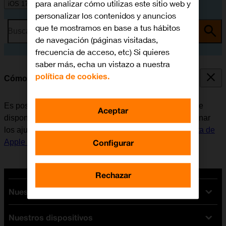
para analizar cómo utilizas este sitio web y
iOS 17
personalizar los contenidos y anuncios
que te mostramos en base a tus hábitos
Busca por problema o tema
de navegación (páginas visitadas,
frecuencia de acceso, etc) Si quieres
saber más, echa un vistazo a nuestra
política de cookies.
Cómo seleccionar los ajustes de FaceTime
Es posible realizar videollamadas a otro dispositivo que
Aceptar
disponga de la función FaceTime. Para poder seleccionar
los ajustes de FaceTime, es necesario
activar la Cuenta de
Configurar
Apple en el móvil
.
Rechazar
Nuestras tarifas
Nuestros dispositivos
Tarifas Orange