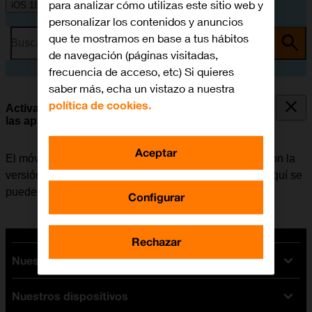
para analizar cómo utilizas este sitio web y
iOS 18
personalizar los contenidos y anuncios
que te mostramos en base a tus hábitos
Busca por problema o tema
de navegación (páginas visitadas,
frecuencia de acceso, etc) Si quieres
saber más, echa un vistazo a nuestra
política de cookies.
Activar o desactivar la actualización automática de
las apps
Aceptar
El móvil tiene la opción de poder actualizar las apps con la
versión más reciente de forma automática o manual. Aquí se
puede consultar
cómo instalar una app
.
Configurar
Rechazar
Nuestras tarifas
Nuestros dispositivos
Tarifas Orange