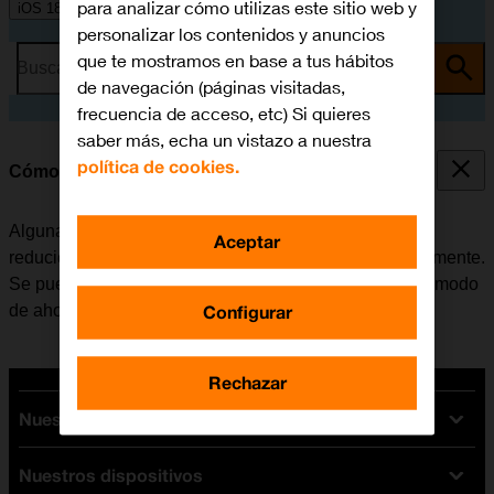
para analizar cómo utilizas este sitio web y
iOS 18
personalizar los contenidos y anuncios
que te mostramos en base a tus hábitos
Busca por problema o tema
de navegación (páginas visitadas,
frecuencia de acceso, etc) Si quieres
saber más, echa un vistazo a nuestra
política de cookies.
Cómo ahorrar batería
Algunas funciones del móvil consumen mucha batería,
Aceptar
reduciendo así la autonomía del teléfono considerablemente.
Se puede reducir el consumo de energía, activando el modo
Configurar
de ahorro de batería.
Rechazar
Nuestras tarifas
Nuestros dispositivos
Tarifas Orange