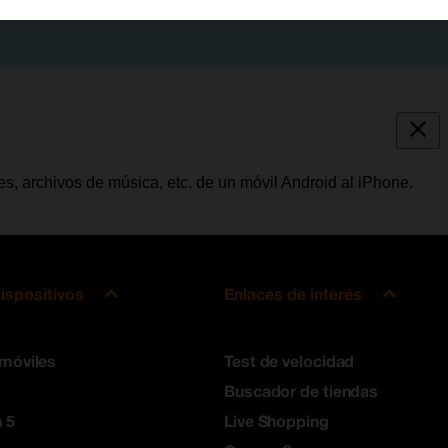
es, archivos de música, etc. de un móvil Android al iPhone.
ispositivos
Enlaces de interés
 móviles
Test de velocidad
Buscador de tiendas
 5
Live Shopping