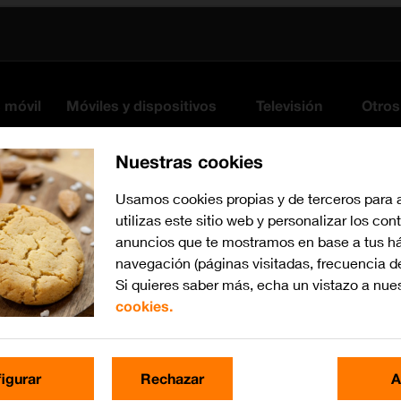
s móvil
Móviles y dispositivos
Televisión
Otros
Nuestras cookies
Usamos cookies propias y de terceros para 
utilizas este sitio web y personalizar los con
anuncios que te mostramos en base a tus há
navegación (páginas visitadas, frecuencia d
Si quieres saber más, echa un vistazo a nue
cookies.
iOS 18
Busca por problema o te
igurar
Rechazar
A