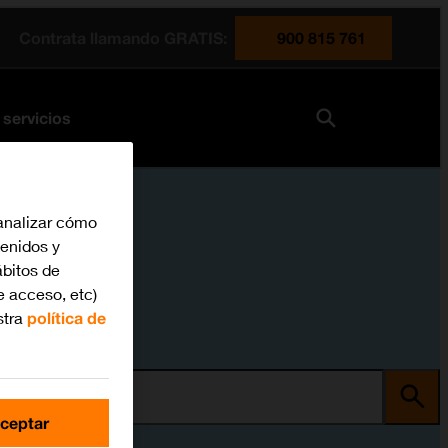
Contrata llamando GRATIS:
900 815 761
 servicios
analizar cómo
tenidos y
bitos de
e acceso, etc)
stra
política de
ma
ceptar