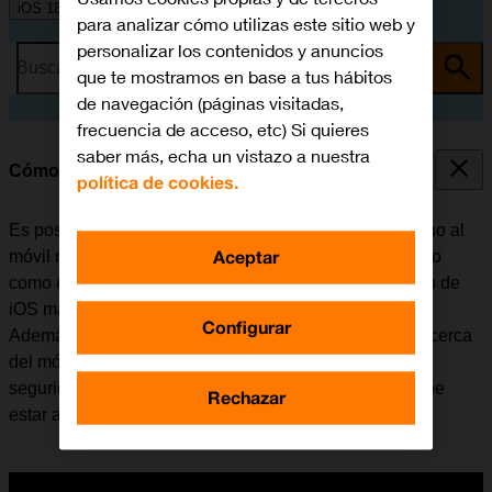
iOS 18
para analizar cómo utilizas este sitio web y
personalizar los contenidos y anuncios
Busca por problema o tema
que te mostramos en base a tus hábitos
de navegación (páginas visitadas,
frecuencia de acceso, etc) Si quieres
saber más, echa un vistazo a nuestra
Cómo transferir la eSIM
política de cookies.
Es posible transferir el plan de la eSIM del móvil antiguo al
Aceptar
móvil nuevo. Tener en cuenta que tanto el móvil antiguo
como el nuevo deben estar actualizados con la versión de
iOS más reciente y estar conectados a una red Wi-Fi.
Configurar
Además, el móvil antiguo tiene que estar encendido y cerca
del móvil nuevo, debe tener configurado un código de
seguridad, pero estar desbloqueado y el Bluetooth debe
Rechazar
estar activado.