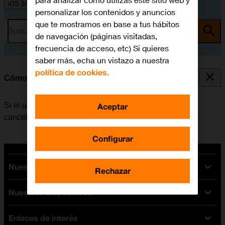
para analizar cómo utilizas este sitio web y
iOS 18
personalizar los contenidos y anuncios
que te mostramos en base a tus hábitos
Busca por problema o tema
de navegación (páginas visitadas,
frecuencia de acceso, etc) Si quieres
saber más, echa un vistazo a nuestra
política de cookies.
Cómo cancelar todos los desvíos
Si el usuario ya no desea desviar sus llamadas, puede
Aceptar
cancelar los desvíos.
Configurar
Nuestras tarifas
Rechazar
Nuestros dispositivos
Tarifas Orange
Tarifas fibra y móvil
Enlaces de interés
Ofertas en móviles
Tarifas móviles