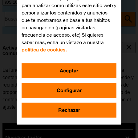
iOS 18
para analizar cómo utilizas este sitio web y
personalizar los contenidos y anuncios
Busca por problema o tema
que te mostramos en base a tus hábitos
de navegación (páginas visitadas,
frecuencia de acceso, etc) Si quieres
saber más, echa un vistazo a nuestra
Activar o desactivar la seguridad en las
política de cookies.
comunicaciones
Aceptar
La función de seguridad en las comunicaciones registra
contenido sensible de fotografías y vídeos enviados desde y
recibidos en dispositivos Apple seleccionados además de
Configurar
proporcionar información y advertencias sobre este tipo de
contenido. Esta función se puede utilizar en relación con el
ajuste de Tiempo de pantalla del grupo familiar.
Rechazar
Nuestras tarifas