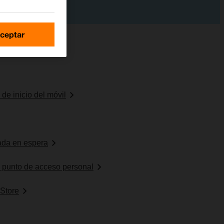
ceptar
de inicio del móvil
mada en espera
o punto de acceso personal
 Store