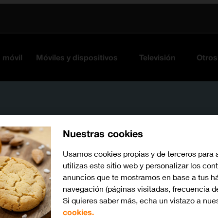
s móvil
Móviles y dispositivos
Televisión
Otros
Nuestras cookies
Usamos cookies propias y de terceros para 
utilizas este sitio web y personalizar los con
anuncios que te mostramos en base a tus há
iOS 18
Busca por problema o te
navegación (páginas visitadas, frecuencia d
Si quieres saber más, echa un vistazo a nue
cookies.