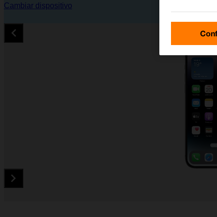
Cambiar dispositivo
Conf
Diapositiva 1 de 5. Apple iPhone 14 Pro Max - MidnightBlue -