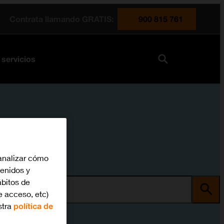
Contrata llamando GRATIS:
900 815 761
 servicios
analizar cómo
tenidos y
bitos de
ma
e acceso, etc)
stra
política de