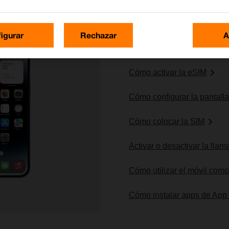
igurar
Rechazar
A
Lo más buscado
Cómo activar la eSIM
Cómo configurar la pantalla 
Cómo colocar la SIM
Activar o desactivar la lla
Cómo utilizar el móvil com
Cómo instalar apps de App
 imagen 1