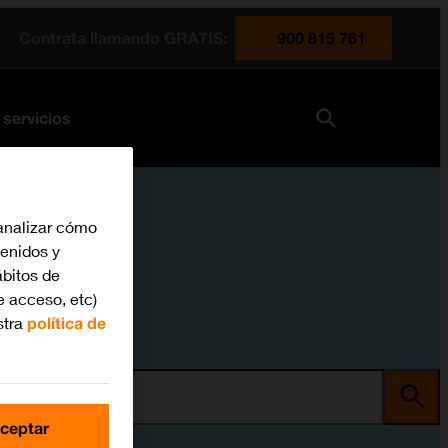
Contrata llamando GRATIS:
900 815 761
 servicios
analizar cómo
tenidos y
bitos de
e acceso, etc)
stra
política de
ma
ceptar