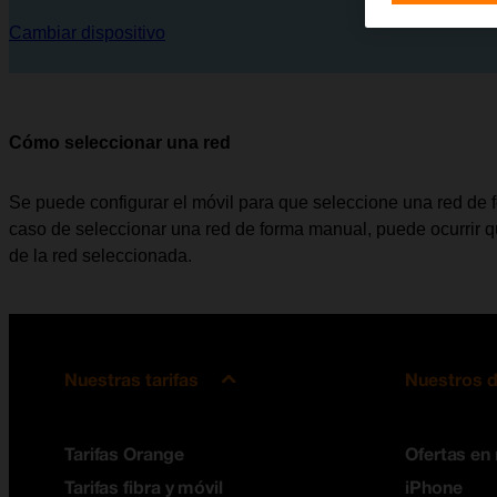
Cambiar dispositivo
Cómo seleccionar una red
Se puede configurar el móvil para que seleccione una red de
caso de seleccionar una red de forma manual, puede ocurrir qu
de la red seleccionada.
Nuestras tarifas
Nuestros d
Tarifas Orange
Ofertas en
Tarifas fibra y móvil
iPhone