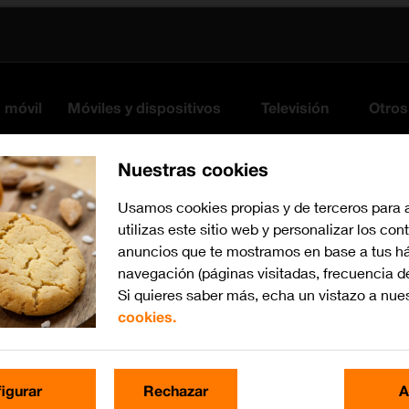
s móvil
Móviles y dispositivos
Televisión
Otros
Nuestras cookies
Usamos cookies propias y de terceros para 
utilizas este sitio web y personalizar los con
anuncios que te mostramos en base a tus há
navegación (páginas visitadas, frecuencia d
Si quieres saber más, echa un vistazo a nue
cookies.
iOS 26
Busca por problema o te
igurar
Rechazar
A