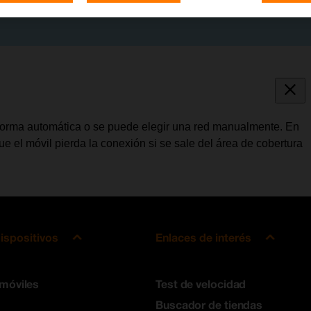
 forma automática o se puede elegir una red manualmente. En
e el móvil pierda la conexión si se sale del área de cobertura
ispositivos
Enlaces de interés
 móviles
Test de velocidad
Buscador de tiendas