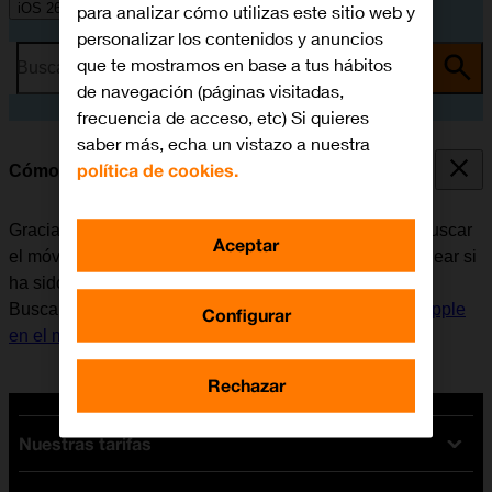
iOS 26
para analizar cómo utilizas este sitio web y
personalizar los contenidos y anuncios
que te mostramos en base a tus hábitos
Busca por problema o tema
de navegación (páginas visitadas,
frecuencia de acceso, etc) Si quieres
saber más, echa un vistazo a nuestra
política de cookies.
Cómo seleccionar los ajustes de Buscar mi iPhone
Gracias a la función de Buscar mi iPhone es posible buscar
Aceptar
el móvil en caso de pérdida, o también se puede bloquear si
ha sido robado. Para poder seleccionar los ajustes de
Buscar mi iPhone, es necesario
activar la Cuenta de Apple
Configurar
en el móvil
.
Rechazar
Nuestras tarifas