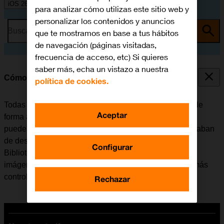
iOS 26
para analizar cómo utilizas este sitio web y
personalizar los contenidos y anuncios
Busca por problema o tema
que te mostramos en base a tus hábitos
de navegación (páginas visitadas,
frecuencia de acceso, etc) Si quieres
saber más, echa un vistazo a nuestra
Cómo utilizar la Biblioteca de Apps
política de cookies.
Todas las apps del móvil se organizan por categorías de
Aceptar
forma automática en la Biblioteca de Apps. El móvil se
puede configurar para que muestre las apps que se acaban
de descargar tanto en la pantalla de inicio como en la
Configurar
Biblioteca de Apps además de adaptar el número de
imágenes de la pantalla de inicio para tener las apps más
controladas.
Rechazar