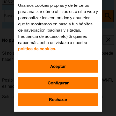
iOS 26
Usamos cookies propias y de terceros
para analizar cómo utilizas este sitio web y
Busca por problema o tema
personalizar los contenidos y anuncios
que te mostramos en base a tus hábitos
de navegación (páginas visitadas,
frecuencia de acceso, etc) Si quieres
No puedo utilizar la función de Wi-Fi
saber más, echa un vistazo a nuestra
política de cookies.
Si no se puede utilizar la función de Wi-Fi en el móvil, puede
haber varias causas posibles al problema.
Aceptar
Posible causa 2 de 3:
Para poder utilizar la función de Wi-Fi,
Configurar
es necesario establecer conexión con una red Wi-Fi.
Solución:
Cómo establecer conexión con una red Wi-Fi.
Rechazar