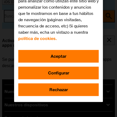
para analizar cómo utilizas este sitio web y
iOS 17
personalizar los contenidos y anuncios
que te mostramos en base a tus hábitos
Busca por problema o tema
de navegación (páginas visitadas,
frecuencia de acceso, etc) Si quieres
saber más, echa un vistazo a nuestra
política de cookies.
Activar o desactivar el permiso de rastreo en las
apps descargadas
Aceptar
Se puede activar o desactivar el permiso para que las apps
descargadas rastreen la actividad del usuario.
Configurar
Rechazar
Nuestras tarifas
Nuestros dispositivos
Tarifas Orange
Tarifas fibra y móvil