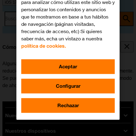
para analizar cómo utilizas este sitio web y
iOS 17
personalizar los contenidos y anuncios
que te mostramos en base a tus hábitos
Busca por problema o tema
de navegación (páginas visitadas,
frecuencia de acceso, etc) Si quieres
saber más, echa un vistazo a nuestra
política de cookies.
Cómo ahorrar batería
Algunas funciones del móvil consumen mucha batería,
Aceptar
reduciendo así la autonomía del teléfono considerablemente.
Se puede reducir el consumo de energía, activando el modo
Configurar
de ahorro de batería.
Rechazar
Nuestras tarifas
Nuestros dispositivos
Tarifas Orange