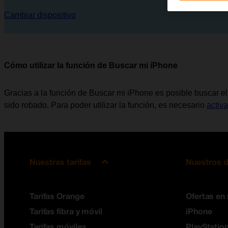
Cambiar dispositivo
Cómo utilizar la función de Buscar mi iPhone
Gracias a la función de Buscar mi iPhone es posible buscar e
sido robado. Para poder utilizar la función, es necesario
activ
Nuestras tarifas
Nuestros d
Tarifas Orange
Ofertas en
Tarifas fibra y móvil
iPhone
Tarifas móviles
PlayStation