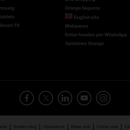
amsung
Orange Seguros
tablets
English site
 Smart TV
Metaverso
Evitar fraudes por WhatsApp
Opiniones Orange
añía
Nuestro blog
Operadores
Mapa web
Correo web
Ca