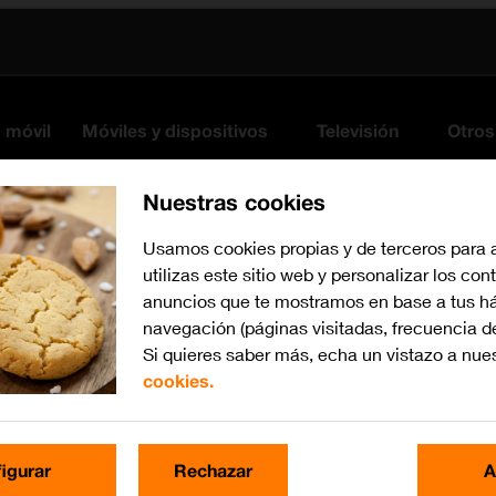
s móvil
Móviles y dispositivos
Televisión
Otros
Nuestras cookies
Usamos cookies propias y de terceros para 
utilizas este sitio web y personalizar los con
anuncios que te mostramos en base a tus há
navegación (páginas visitadas, frecuencia d
Si quieres saber más, echa un vistazo a nue
cookies.
iOS 17
Busca por problema o te
igurar
Rechazar
A