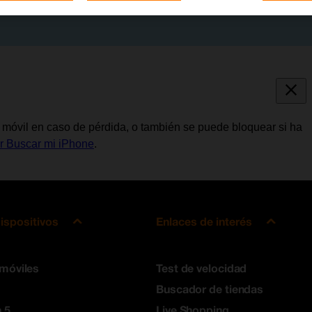
l móvil en caso de pérdida, o también se puede bloquear si ha
ar Buscar mi iPhone
.
ispositivos
Enlaces de interés
 móviles
Test de velocidad
Buscador de tiendas
 5
Live Shopping