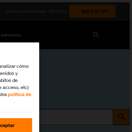
Contrata llamando GRATIS:
900 815 761
 servicios
analizar cómo
tenidos y
bitos de
e acceso, etc)
stra
política de
ma
ceptar