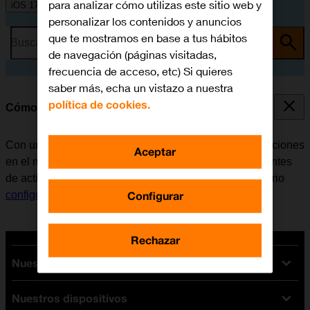
para analizar cómo utilizas este sitio web y
iOS 17
personalizar los contenidos y anuncios
que te mostramos en base a tus hábitos
Busca por problema o tema
de navegación (páginas visitadas,
frecuencia de acceso, etc) Si quieres
saber más, echa un vistazo a nuestra
política de cookies.
Cómo activar una Cuenta de Apple en el móvil
Con una Cuenta de Apple se tiene acceso a varias funciones
Aceptar
en el móvil, por ejemplo, iCloud, App Store y iTunes. Antes
de activar una Cuenta de Apple en el móvil, es necesario
Configurar
configurar el móvil para internet
.
Rechazar
Nuestras tarifas
Nuestros dispositivos
Tarifas Orange