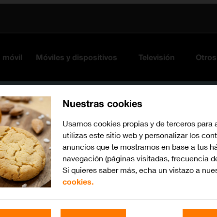
s móvil
Móviles y dispositivos
Televisión
Otros
Nuestras cookies
Usamos cookies propias y de terceros para 
utilizas este sitio web y personalizar los con
anuncios que te mostramos en base a tus há
navegación (páginas visitadas, frecuencia d
Si quieres saber más, echa un vistazo a nue
cookies.
iOS 17
Busca por problema o te