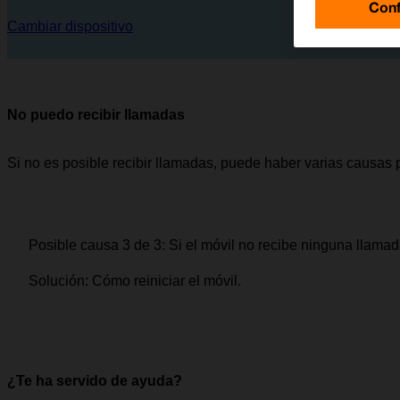
Conf
Cambiar dispositivo
No puedo recibir llamadas
Si no es posible recibir llamadas, puede haber varias causas 
Posible causa 3 de 3:
Si el móvil no recibe ninguna llama
Solución:
Cómo reiniciar el móvil.
¿Te ha servido de ayuda?