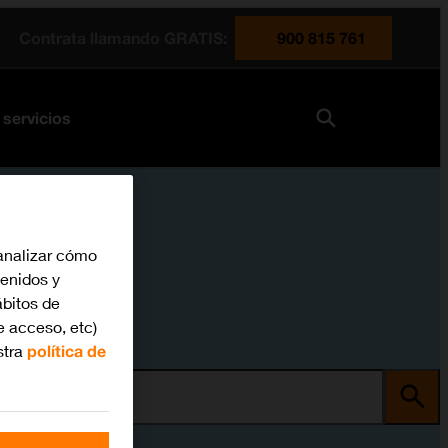
Contrata llamando GRATIS:
900 815 761
 servicios
analizar cómo
tenidos y
bitos de
e acceso, etc)
stra
política de
ma