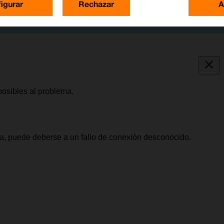
igurar
Rechazar
A
posibles al problema.
da, puede deberse a un fallo de conexión desconocido.