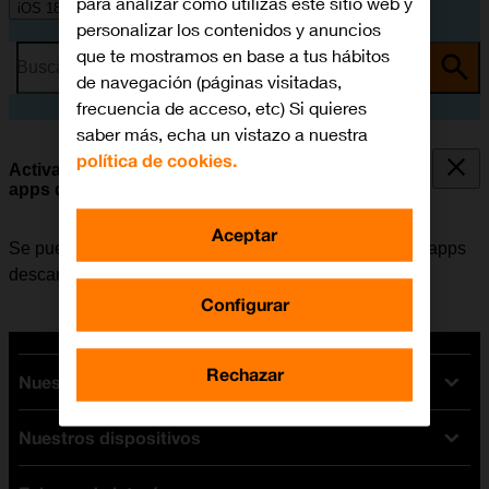
para analizar cómo utilizas este sitio web y
iOS 18
personalizar los contenidos y anuncios
que te mostramos en base a tus hábitos
Busca por problema o tema
de navegación (páginas visitadas,
frecuencia de acceso, etc) Si quieres
saber más, echa un vistazo a nuestra
política de cookies.
Activar o desactivar el permiso de rastreo en las
apps descargadas
Aceptar
Se puede activar o desactivar el permiso para que las apps
descargadas rastreen la actividad del usuario.
Configurar
Rechazar
Nuestras tarifas
Nuestros dispositivos
Tarifas Orange
Tarifas fibra y móvil