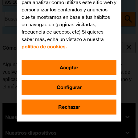
para analizar cómo utilizas este sitio web y
iOS 18
personalizar los contenidos y anuncios
que te mostramos en base a tus hábitos
Busca por problema o tema
de navegación (páginas visitadas,
frecuencia de acceso, etc) Si quieres
saber más, echa un vistazo a nuestra
política de cookies.
Cómo cerrar las aplicaciones en segundo plano
Algunas aplicaciones no se cierran del todo cuando se
Aceptar
vuelve a la pantalla de inicio. Si no se cierran de la lista de
aplicaciones activas, seguirán estando en segundo plano y
Configurar
el móvil funcionará más lentamente.
Rechazar
Nuestras tarifas
Nuestros dispositivos
Tarifas Orange