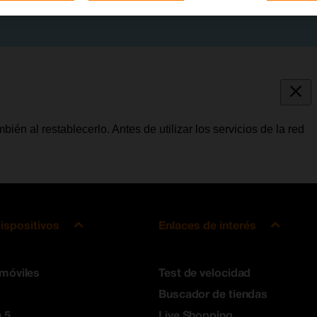
bién al restablecerlo. Antes de utilizar los servicios de la red
ispositivos
Enlaces de interés
 móviles
Test de velocidad
Buscador de tiendas
 5
Live Shopping