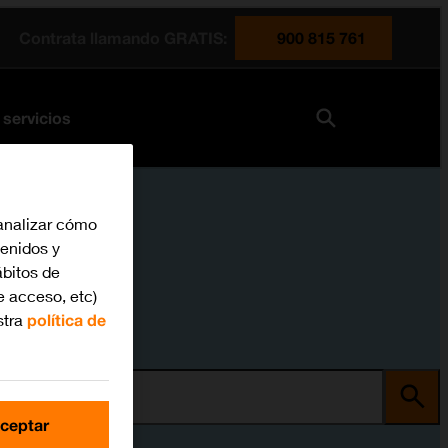
Contrata llamando GRATIS:
900 815 761
 servicios
analizar cómo
tenidos y
bitos de
e acceso, etc)
stra
política de
ma
ceptar