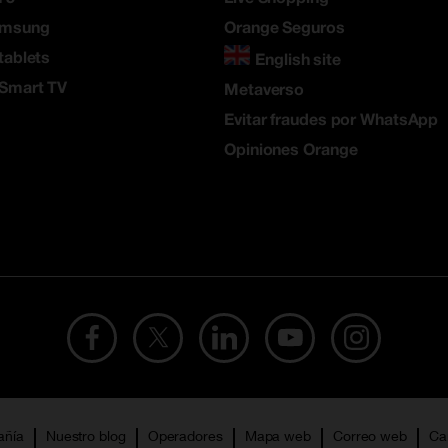
amsung
Orange Seguros
tablets
English site
 Smart TV
Metaverso
Evitar fraudes por WhatsApp
Opiniones Orange
añía
Nuestro blog
Operadores
Mapa web
Correo web
Ca