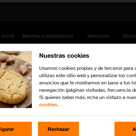
s móvil
Móviles y dispositivos
Televisión
Otros
Nuestras cookies
Usamos cookies propias y de terceros para 
utilizas este sitio web y personalizar los con
anuncios que te mostramos en base a tus há
navegación (páginas visitadas, frecuencia d
Si quieres saber más, echa un vistazo a nue
cookies.
iOS 18
Busca por problema o te
igurar
Rechazar
A