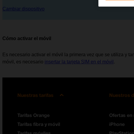
Cambiar dispositivo
Cómo activar el móvil
Es necesario activar el móvil la primera vez que se utiliza y tam
móvil, es necesario
insertar la tarjeta SIM en el móvil
.
Nuestras tarifas
Nuestros d
Tarifas Orange
Ofertas en
Tarifas fibra y móvil
iPhone
Tarifas móviles
PlayStation