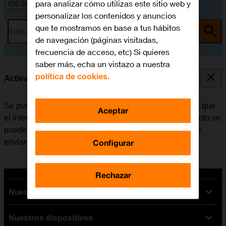
para analizar cómo utilizas este sitio web y
iOS 26
personalizar los contenidos y anuncios
que te mostramos en base a tus hábitos
Busca por problema o tema
de navegación (páginas visitadas,
frecuencia de acceso, etc) Si quieres
saber más, echa un vistazo a nuestra
política de cookies.
Activar o desactivar la identificación de llamadas
Se puede desactivar la identificación de llamadas para que
Aceptar
el interlocutor no pueda ver quién realiza la llamada. Solo se
puede ocultar el número con las llamadas de voz. Si se
Configurar
envían mensajes, el destinatario podrá ver el número.
Rechazar
Nuestras tarifas
Nuestros dispositivos
Tarifas Orange