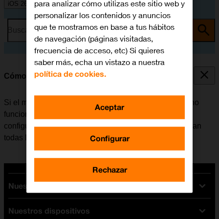
para analizar cómo utilizas este sitio web y
iOS 26
personalizar los contenidos y anuncios
que te mostramos en base a tus hábitos
Busca por problema o tema
de navegación (páginas visitadas,
frecuencia de acceso, etc) Si quieres
saber más, echa un vistazo a nuestra
política de cookies.
Cómo restablecer la configuración predeterminada
Si el móvil reacciona lentamente o de alguna manera no
Aceptar
funciona bien, en algunos casos ayuda restablecer la
configuración predeterminada. De esta manera se borran
Configurar
todas las configuraciones creadas en el móvil.
Rechazar
Nuestras tarifas
Nuestros dispositivos
Tarifas Orange