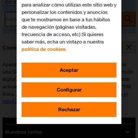
iOS 26
para analizar cómo utilizas este sitio web y
personalizar los contenidos y anuncios
que te mostramos en base a tus hábitos
Busca por problema o tema
de navegación (páginas visitadas,
frecuencia de acceso, etc) Si quieres
saber más, echa un vistazo a nuestra
Cómo activar la eSIM
política de cookies.
Aparte de la tarjeta SIM predeterminada se puede utilizar
Aceptar
una SIM virtual (eSIM) en el móvil. Una eSIM es una versión
digital de la tarjeta SIM que ya conocemos, la cual permite
activar una línea móvil sin tener que utilizar una tarjeta SIM
Configurar
física. Antes de activar la eSIM, es necesario
configurar el
móvil para internet
o
conectarse a una red Wi-Fi
.
Rechazar
Nuestras tarifas