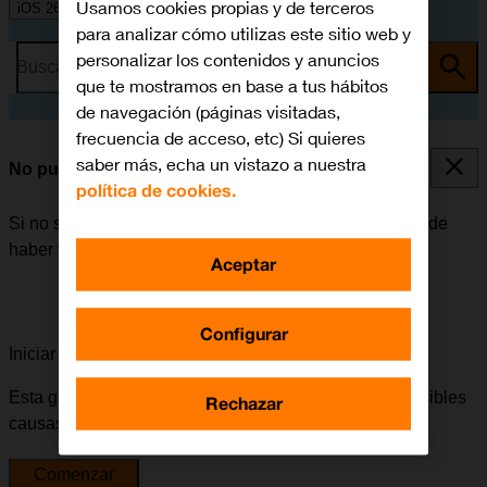
Usamos cookies propias y de terceros
iOS 26
para analizar cómo utilizas este sitio web y
personalizar los contenidos y anuncios
Busca por problema o tema
que te mostramos en base a tus hábitos
de navegación (páginas visitadas,
frecuencia de acceso, etc) Si quieres
saber más, echa un vistazo a nuestra
No puedo enviar ni recibir correo electrónico
política de cookies.
Si no se puede enviar ni recibir correo electrónico, puede
haber varias causas posibles al problema.
Aceptar
Configurar
Iniciar la guía para solucionar tu problema
Esta guía te va a conducir a través de una serie de posibles
Rechazar
causas y soluciones al problema.
Comenzar