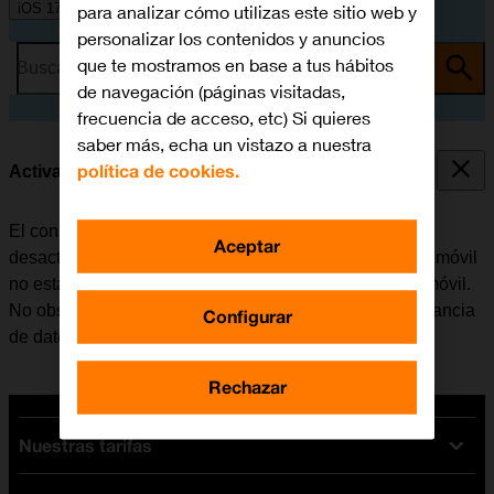
iOS 17
para analizar cómo utilizas este sitio web y
personalizar los contenidos y anuncios
que te mostramos en base a tus hábitos
Busca por problema o tema
de navegación (páginas visitadas,
frecuencia de acceso, etc) Si quieres
saber más, echa un vistazo a nuestra
política de cookies.
Activar o desactivar la itinerancia de datos
El consumo de datos en el extranjero se puede limitar,
Aceptar
desactivando la itinerancia de datos. Haciendo esto el móvil
no establece conexión con internet a través de la red móvil.
No obstante, se puede utilizar el Wi-Fi aunque la itinerancia
Configurar
de datos esté desactivada.
Rechazar
Nuestras tarifas