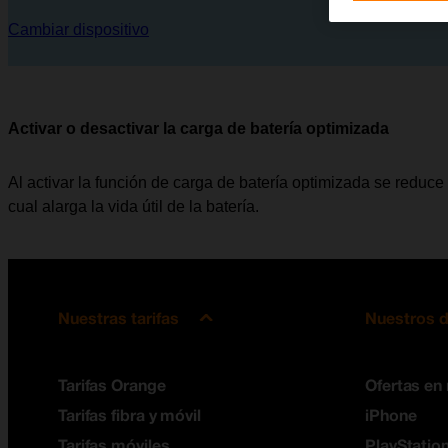
Cambiar dispositivo
Activar o desactivar la carga de batería optimizada
Al activar la función de carga de batería optimizada se reduce
cual alarga la vida útil de la batería.
Nuestras tarifas
Nuestros d
Tarifas Orange
Ofertas en
Tarifas fibra y móvil
iPhone
Tarifas móviles
PlayStation