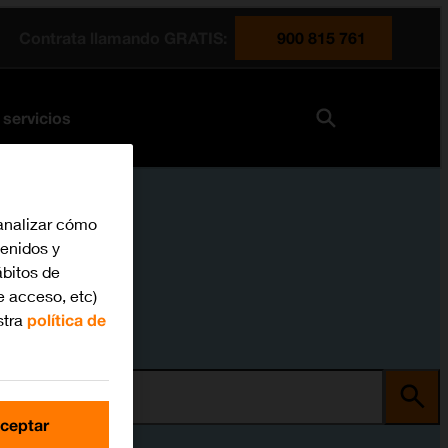
Contrata llamando GRATIS:
900 815 761
 servicios
analizar cómo
tenidos y
bitos de
e acceso, etc)
stra
política de
ma
ceptar