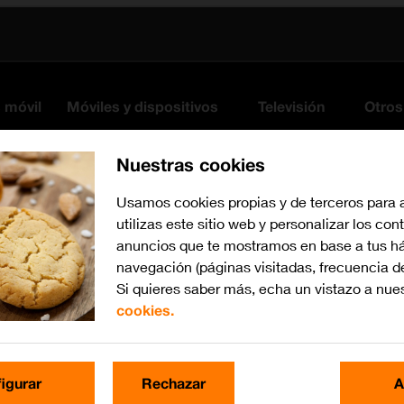
s móvil
Móviles y dispositivos
Televisión
Otros
Nuestras cookies
Usamos cookies propias y de terceros para 
utilizas este sitio web y personalizar los con
anuncios que te mostramos en base a tus há
navegación (páginas visitadas, frecuencia d
Si quieres saber más, echa un vistazo a nue
cookies.
iOS 17
Busca por problema o te
igurar
Rechazar
A