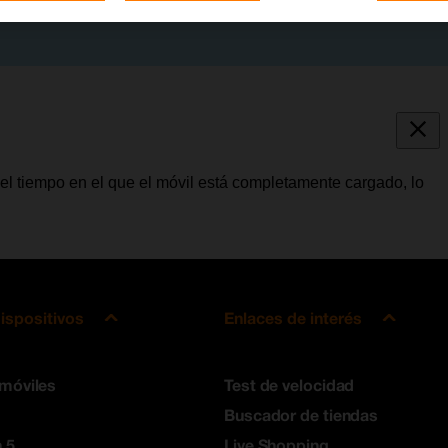
 el tiempo en el que el móvil está completamente cargado, lo
ispositivos
Enlaces de interés
 móviles
Test de velocidad
Buscador de tiendas
 5
Live Shopping