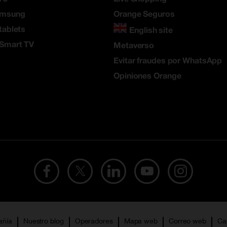
amsung
Orange Seguros
tablets
English site
 Smart TV
Metaverso
Evitar fraudes por WhatsApp
Opiniones Orange
añía
Nuestro blog
Operadores
Mapa web
Correo web
Ca