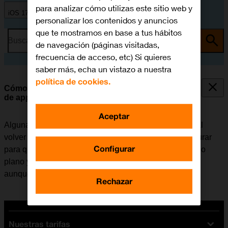
para analizar cómo utilizas este sitio web y
iOS 17
personalizar los contenidos y anuncios
que te mostramos en base a tus hábitos
Busca por problema o tema
de navegación (páginas visitadas,
frecuencia de acceso, etc) Si quieres
saber más, echa un vistazo a nuestra
política de cookies.
Cómo seleccionar los ajustes de la actualización
de apps en segundo plano
Aceptar
Algunas apps siguen funcionando en segundo plano al
volver a la pantalla de inicio. El móvil se puede configurar
Configurar
para que actualice el contenido de las apps en segundo
plano y así se puede seguir recibiendo notificaciones
aunque una app no esté activa.
Rechazar
Nuestras tarifas