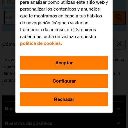
para analizar cómo utilizas este sitio web y
iOS 17
personalizar los contenidos y anuncios
que te mostramos en base a tus hábitos
Busca por problema o tema
de navegación (páginas visitadas,
frecuencia de acceso, etc) Si quieres
saber más, echa un vistazo a nuestra
política de cookies.
Cómo utilizar los widgets
Los widgets del móvil se pueden utilizar para tener una vista
Aceptar
rápida de las apps favoritas. Es posible elegir entre
diferentes tamaños de widgets, agruparlos y añadirlos a la
Configurar
pantalla de inicio.
Rechazar
Nuestras tarifas
Nuestros dispositivos
Tarifas Orange