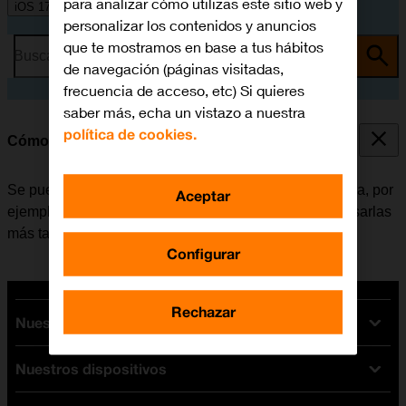
para analizar cómo utilizas este sitio web y
iOS 17
personalizar los contenidos y anuncios
que te mostramos en base a tus hábitos
Busca por problema o tema
de navegación (páginas visitadas,
frecuencia de acceso, etc) Si quieres
saber más, echa un vistazo a nuestra
política de cookies.
Cómo hacer una captura de pantalla
Se pueden hacer capturas de pantalla con el móvil para, por
Aceptar
ejemplo, compartirlas con los amigos o guardarlas y usarlas
más tarde.
Configurar
Rechazar
Nuestras tarifas
Nuestros dispositivos
Tarifas Orange
Tarifas fibra y móvil