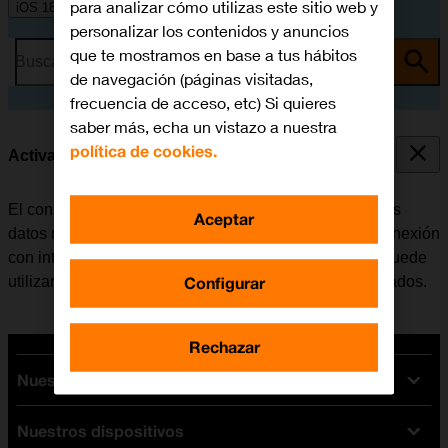
para analizar cómo utilizas este sitio web y
iOS 18
personalizar los contenidos y anuncios
que te mostramos en base a tus hábitos
Busca por problema o tema
de navegación (páginas visitadas,
frecuencia de acceso, etc) Si quieres
saber más, echa un vistazo a nuestra
política de cookies.
Activar o desactivar los datos móviles
El consumo de datos se puede limitar, desactivando los
Aceptar
datos móviles. Haciendo esto el móvil no establece conexión
con internet a través de la red móvil. No obstante, se puede
Configurar
utilizar Wi-Fi aunque los datos móviles estén desactivados.
Rechazar
Nuestras tarifas
Nuestros dispositivos
Tarifas Orange